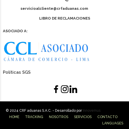
servicioalcliente@crfaduanas.com
LIBRO DE RECLAMACIONES
ASOCIADO A:
Políticas SGS
© 2024 CRF aduanas S.A.C. - Desarrollado por
Innovemus
HOME
TRACKING
NOSOTROS
SERVICIOS
CONTACTO
LANGUAGES